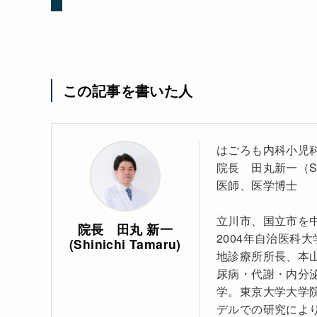
この記事を書いた人
はごろも内科小児科
院長 田丸新一（Shini
医師、医学博士
立川市、国立市を
院長 田丸 新一
2004年自治医科
(Shinichi Tamaru)
地診療所所長、本
尿病・代謝・内分
学。東京大学大学
デルでの研究によ