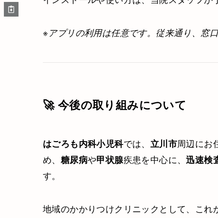
※アプリの利用は任意です。従来通り、窓
🚀 今後の取り組みについて
では、
周辺にお
はごろも内科小児科
立川市
め、
や
疾患を中心に、
糖尿病
甲状腺
迅速検
す。
地域のかかりつけクリニックとして、これ