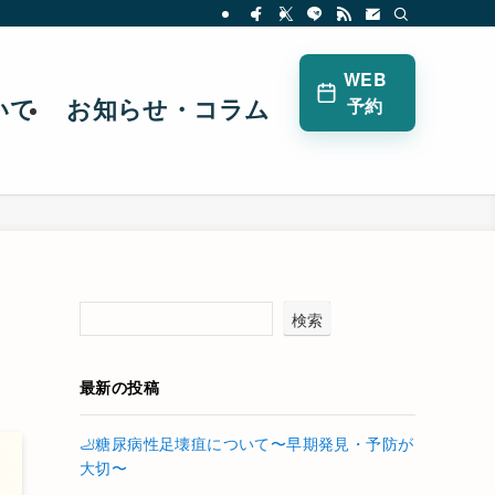
WEB
予約
いて
お知らせ・コラム
検索
最新の投稿
🦶糖尿病性足壊疽について〜早期発見・予防が
大切〜