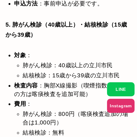
申込方法
：​事前申込が必要です。​
5. 肺がん検診（40歳以上）・結核検診（15歳
から39歳）
対象
：
肺がん検診：40歳以上の立川市民
結核検診：15歳から39歳の立川市民
検査内容
：​胸部X線撮影（喫煙指数600以上
LINE
の方は喀痰検査を追加可能）
費用
：
Instagram
肺がん検診：800円（喀痰検査追加の場
合は1,000円）
結核検診：無料