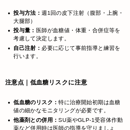
投与方法：
週1回の皮下注射（腹部・上腕・
大腿部）
投与量：
医師が血糖値・体重・合併症等を
考慮して決定します。
自己注射：
必要に応じて事前指導と練習を
行います。
注意点｜低血糖リスクに注意
低血糖のリスク：
特に治療開始初期は血糖
値の細かなモニタリングが必要です。
他薬剤との併用：
SU薬やGLP-1受容体作動
薬など併用時は医師の指導を守りましょ