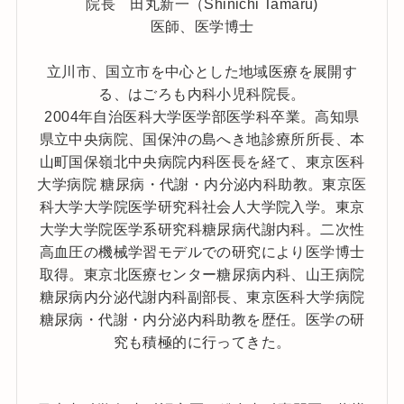
院長 田丸新一（Shinichi Tamaru)
医師、医学博士
立川市、国立市を中心とした地域医療を展開す
る、はごろも内科小児科院長。
2004年自治医科大学医学部医学科卒業。高知県
県立中央病院、国保沖の島へき地診療所所長、本
山町国保嶺北中央病院内科医長を経て、東京医科
大学病院 糖尿病・代謝・内分泌内科助教。東京医
科大学大学院医学研究科社会人大学院入学。東京
大学大学院医学系研究科糖尿病代謝内科。二次性
高血圧の機械学習モデルでの研究により医学博士
取得。東京北医療センター糖尿病内科、山王病院
糖尿病内分泌代謝内科副部長、東京医科大学病院
糖尿病・代謝・内分泌内科助教を歴任。医学の研
究も積極的に行ってきた。