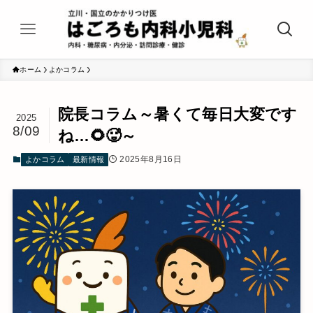
ホーム
よかコラム
院長コラム～暑くて毎日大変です
2025
8/09
ね…🌻🥵～
2025年8月16日
よかコラム
最新情報