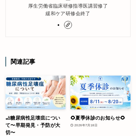
厚生労働省臨床研修指導医講習修了
緩和ケア研修会終了
関連記事
🦶糖尿病性足壊疽につい
🌻夏季休診のお知らせ🌻
て〜早期発見・予防が大
2026年7月18日
切〜