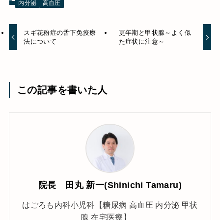
内分泌
高血圧
スギ花粉症の舌下免疫療
更年期と甲状腺～よく似
法について
た症状に注意～
この記事を書いた人
院長 田丸 新一(Shinichi Tamaru)
はごろも内科小児科【糖尿病 高血圧 内分泌 甲状
腺 在宅医療】