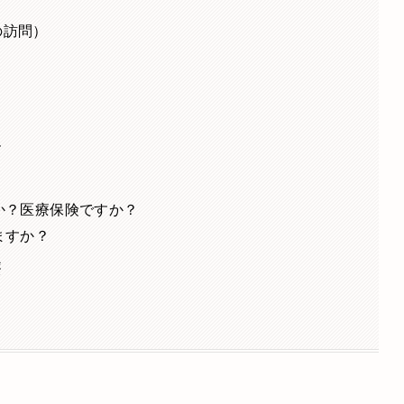
ス
の訪問）
す
か？医療保険ですか？
ますか？
療