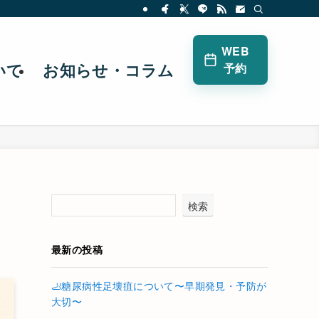
WEB
予約
いて
お知らせ・コラム
検索
最新の投稿
🦶糖尿病性足壊疽について〜早期発見・予防が
大切〜