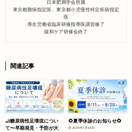
日本肥満学会所属
東京都難病指定医、東京都小児慢性特定疾病指定
医
厚生労働省臨床研修指導医講習修了
緩和ケア研修会終了
関連記事
🦶糖尿病性足壊疽につい
🌻夏季休診のお知らせ🌻
て〜早期発見・予防が大
2026年7月18日