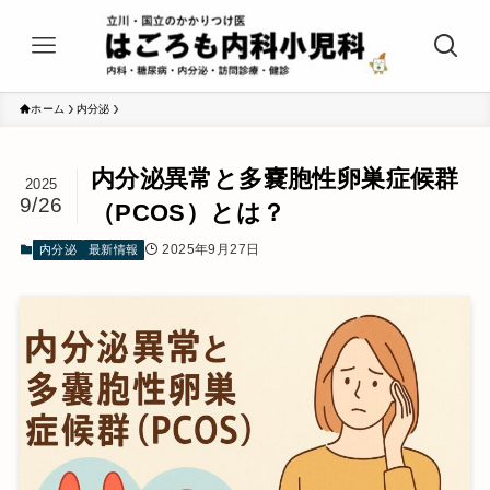
ホーム
内分泌
内分泌異常と多嚢胞性卵巣症候群
2025
9/26
（PCOS）とは？
2025年9月27日
内分泌
最新情報