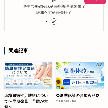
医
厚生労働省臨床研修指導医講習修了
緩和ケア研修会終了
関連記事
🦶糖尿病性足壊疽につい
🌻夏季休診のお知らせ🌻
て〜早期発見・予防が大
2026年7月18日
切〜